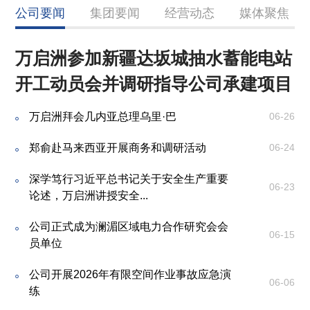
公司要闻
集团要闻
经营动态
媒体聚焦
万启洲参加新疆达坂城抽水蓄能电站
开工动员会并调研指导公司承建项目
宋海良与莫塔公司董事长卡洛斯举行
菲律宾甲美地市政管网6标、8标顶管
几内亚总理乌里·巴在新华社专访中
会谈并调研莫塔公司项目
施工圆满收官
点赞公司承建的几内亚金康水电站
万启洲拜会几内亚总理乌里·巴
06-26
郑俞赴马来西亚开展商务和调研活动
06-24
中交集团举办几内亚凯乐塔-苏阿皮蒂水电
几内亚凯乐塔水电站发电量、上网电量双
420余家境内外媒体转载报道！金康水电站
05-18
04-27
06-22
站开放日暨未来工程师...
双突破百亿千瓦时
60年光明守护故事全网...
深学笃行习近平总书记关于安全生产重要
06-23
论述，万启洲讲授安全...
中交集团召开2026年援扶和品牌工作会议
毛里求斯电池储能项目完成电池舱及变流
《中国日报》整版报道！从十八洞村到听
04-29
03-30
06-08
器舱关键设备吊装
松村，公司助力老挝乡...
公司正式成为澜湄区域电力合作研究会会
杨义生与埃塞俄比亚电力公司发电建设部
06-15
04-21
员单位
执行官阿塞法·内格斯...
圆满收官！毛里求斯B103道路边坡稳定工
媒体聚焦 | 外交部及多家几内亚主流媒体集
03-28
05-22
程项目获颁履约证书
中报道凯乐塔-苏阿...
公司开展2026年有限空间作业事故应急演
宋海良拜会中国驻柬埔寨大使汪文斌
04-12
06-06
练
实干开新局！公司在莱索托首都中标市政
人民日报聚焦秘鲁瓦伊克罗洛河综合治理
03-13
04-13
宋海良召开柬埔寨、老挝国别员工调研座