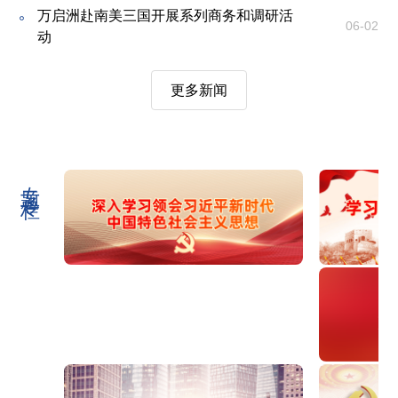
道路建设项目
项目：“两岸居民的生...
04-11
万启洲赴南美三国开展系列商务和调研活
谈会并调研金港高速项目
06-02
动
公司中标几内亚康康-基西杜古国家公路重
媒体聚焦 | 《人民日报》专版报道公司发展
03-09
10-27
宋海良与老挝总理宋赛·西潘敦举行会谈
04-09
建工程
70周年
更多新闻
新年开门红！智利萨帕亚水库项目举行开
光明十年 生生不息 | 新华社关注几内亚凯
02-17
08-29
工奠基仪式
乐塔水电站：印在货...
专题专栏